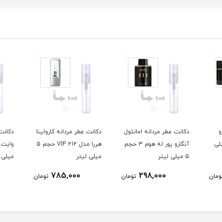
انئول
دکانت عطر مردانه کارولینا
دکانت عطر مردانه لالیک
دکان
آنگارو پور له هوم 3 حجم
هررا مدل 212 VIP حجم 5
وایت این بلک حجم 5
میلی لیتر
میلی لیتر
میلی
355,000
785,000
تومان
تومان
تومان