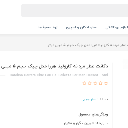
لوازم بهداشتی
عطر، ادکلن و اسپری
زود مصرف‌ها
طر مردانه کارولینا هررا مدل چیک حجم 5 میلی لیتر
دکانت عطر مردانه کارولینا هررا مدل چیک حجم 5 میلی لیتر
Carolina Herrera Chic Eau De Toilette For Men Decant , 5ml
دسته :
عطر جیبی
ویژگی‌های محصول
رایحه: شیرین ، گرم و ملایم