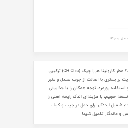
اصل بودن کالا
تجربه‌ای از وقار و انرژی با دکانت ۵ میلی لیتری کارولینا هررا چیک مردانه!. آیا به دنبال امضای بویایی خاص خود هستید؟ عطر کارولینا هررا چیک (CH Chic) ترکیبی
ایت بر بستری با اصالت از چوب صندل و عنبر
تفاده روزمره، توجه همگان را با جذابیتی
ه حجیم، با هزینه‌ای اندک رایحه اصلی را
روی پوست خود امتحان کنید. کیفیت تضمین شده: پر شده از ادکلن ارجینال کارولینا هررا مدل Chic. همراه همیشگی: حجم ۵ میل ایده‌آل برای حمل در جیب و کیف
س و ماندگار تکمیل کنید!