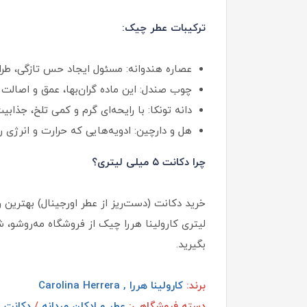
ترکیبات عطر چیک:
عصاره هندوانه: مسئول ایجاد حس تازگی، طر
چوب صندل: این ماده گران‌بها، عمق و اصالت
دانه تونکا: با رایحه‌ای گرم و کمی تلخ، جذابی
هل و دارچین: ادویه‌هایی که حرارت و انرژی 
چرا دکانت ۵ میلی لیتری؟
لیتری کارولینا هررا چیک از فروشگاه مه‌روشو، 
بگیرید.
برند:
کارولینا هررا , Carolina Herrera
دسته فروشگاهی:
عطر و ادکلن مردانه
/
دکانت