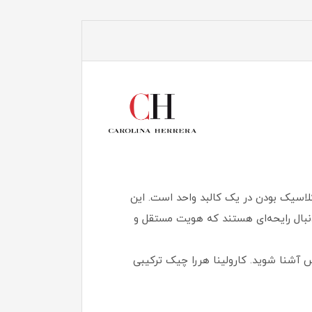
هستید؟ عطر کارولینا هررا چیک (CH Chic) نمادی از مدرنیته و کلاسیک بودن در یک کالبد واحد است. این
بال رایحه‌ای هستند که هویت مستقل و
وکس آشنا شوید. کارولینا هررا چیک ترکیبی