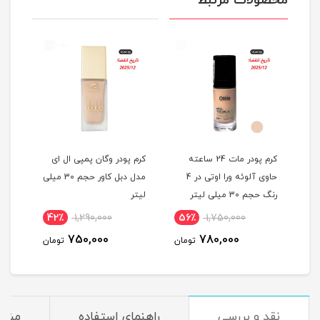
محصولات مرتبط
کرم پودر مات 24 ساعته
کرم پودر وگان پمپی ال ای
کرم 
رنگ حجم
حاوی آلوئه ورا اوتی در 4
مدل دبل کاور حجم 30 میلی
45 حجم 35 میلی لیتر
رنگ حجم 30 میلی لیتر
لیتر
42٪
1,290,000
56٪
1,750,000
مان
750,000
780,000
تومان
تومان
نقد و بررسی
راهنمای استفاده
مشخ