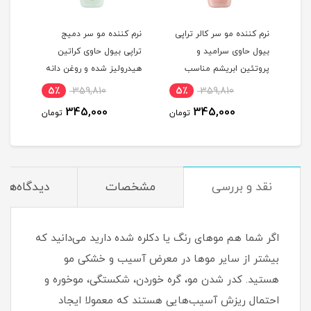
نرم کننده مو سر کالر تراپی
نرم کننده مو سر دمیج
شامپ
بیول حاوی سرامید و
تراپی بیول حاوی کراتین
پروتئین ابریشم مناسب
هیدرولیز شده و روغن دانه
میلی
موهای رنگ و دکلره شده
کینوا مناسب موهای خشک
5٪
359,810
5٪
359,810
1
بدون سولفات حجم 300
و شکننده و آسیب دیده
345,000
345,000
مان
تومان
تومان
میلی لیتر
بدون سولفات حجم 300
میلی لیتر
نقد و بررسی
مشخصات
دیدگاه‌ها
اگر شما هم موهای رنگ یا دکلره شده دارید می‌دانید که
بیشتر از سایر موها در معرض آسیب و خشکی مو
هستید. کدر شدن مو، گره خوردن، شکستگی، موخوره و
احتمال ریزش آسیب‌هایی هستند که معمولا ایجاد