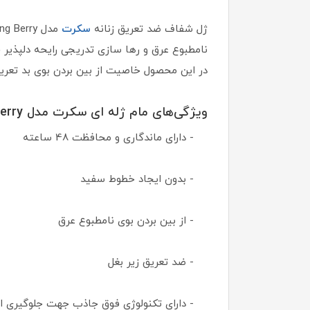
ژل شفاف ضد تعریق زنانه
سکرت
مدل Refreshing Berry محافظت کننده 48 ساعته بدن در برابر تعریق و بوی نامتبوع عرق است.
نامطبوع عرق و رها سازی تدریجی رایحه دلپذیر خ
در این محصول خاصیت از بین بردن بوی بد تعریق تا 7 برابر بیشتر شده و با تکنولوژی فوق جاذب جهت جلوگیری از مرطوب شدن زیر بغل جل
ویژگی‌های مام ژله ای سکرت مدل Refreshing berry:
- دارای ماندگاری و محافظت 48 ساعته
- بدون ایجاد خطوط سفید
- از بین بردن بوی نامطبوع عرق
- ضد تعریق زیر بغل
- دارای تکنولوژی فوق جاذب جهت جلوگیری ا