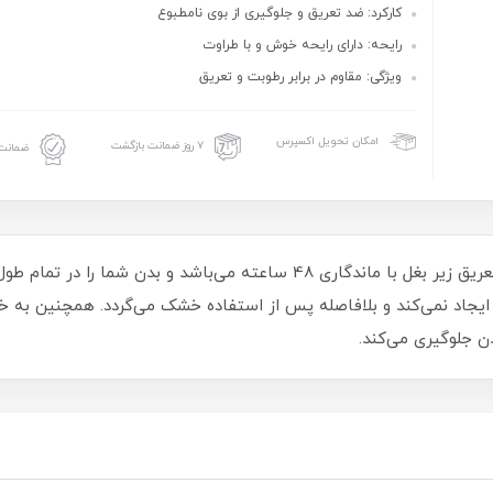
کارکرد: ضد تعریق و جلوگیری از بوی نامطبوع
رایحه: دارای رایحه خوش و با طراوت
ویژگی: مقاوم در برابر رطوبت و تعریق
امکان تحویل اکسپرس
۷ روز ضمانت بازگشت
ضمانت 
مام ژله‌ای رفرشینگ بری سکرت، دئودورانت ضد تعریق زیر بغل با ماندگاری 48 سا
یجاد نمی‌کند و بلافاصله پس از استفاده خشک می‌گردد. همچنین به خاط
دن جلوگیری می‌کند.