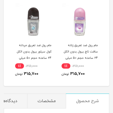
مام رول ضد تعریق زنانه
مام رول ضد تعریق مردانه
مام 
ل
سافت تاچ بیول بدون الکل
کول سیلور بیول بدون الکل
انرژ
یلی
24 ساعته حجم 50 میلی
24 ساعته حجم 50 میلی
لیتر
لیتر
میلی
1٪
316,000
1٪
316,000
1
315,700
315,700
مان
تومان
تومان
شرح محصول
مشخصات
دیدگاه‌ها