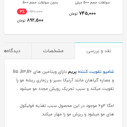
سولفات حجم 500 میلی
بدون سولفات حجم 500
حجم 400 میلی
لیتر
میلی لیتر
3٪
920,000
745,000
مان
تومان
892,500
تومان
نقد و بررسی
مشخصات
دیدگاه‌ها
شامپو تقویت کننده
پریم
دارای ویتامین های B5 ,B3,B6
و عصاره گیاهان مانند آرنیکا ،سیر و رزماری ریشه مو را
تقویت میکند و سبب تحریک رویش مجدد مو میشود .
امگا 3و6 موجود در این محصول سبب تغذیه فولیکول
های مو میشود و ریزش مو را مهار میکند.