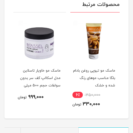
محصولات مرتبط
م
ماسک مو تیوپی روغن بادام
ماسک مو خاویار تاسلاین
ماسک
غن
بلگا مناسب موهای رنگ
مدل اسکالپ کف سر بدون
تاسل
شده و خشک
سولفات حجم 500 میلی
ده
لیتر
لیتر
6٪
350,000
11
999,000
تومان
330,000
مان
تومان