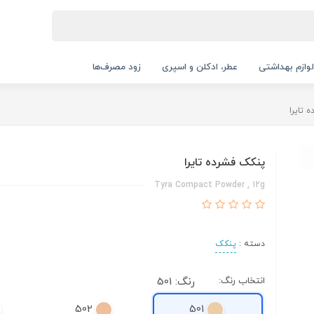
لوازم بهداشتی
عطر، ادکلن و اسپری
زود مصرف‌ها
 تایرا
پنکک فشرده تایرا
Tyra Compact Powder , 12g
دسته :
پنکک
انتخاب رنگ:
رنگ: 501
502
501