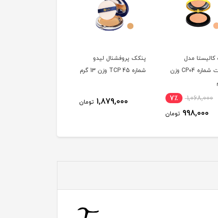
کالیستا مدل
پنکک پروفشنال لیدو
پنکک پروفشنال لیدو
اسموت شماره CP04 وزن
شماره 45 TCP وزن 13 گرم
شماره 44 TCP وزن 13 گرم
7٪
1,068,000
1,879,000
1,879,000
تومان
توم
998,000
تومان