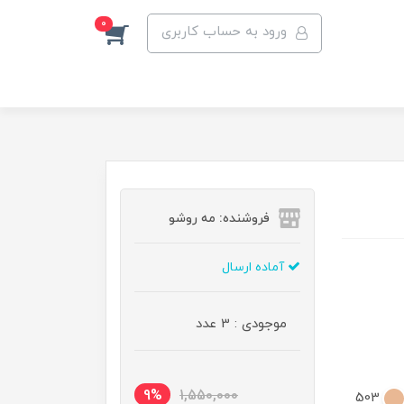
0
ورود به حساب کاربری
فروشنده: مه رو‌شو
آماده ارسال
موجودی : 3 عدد
9%
1,550,000
503