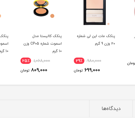
پنکک مات این لی شماره
پنکک کالیستا مدل
پنکک 
20 وزن 9 گرم
اسموت شماره CP05 وزن
10 گرم
10 گرم
25٪
1,068,000
29٪
980,000
ومان
809,000
699,000
تومان
تومان
دیدگاه‌ها