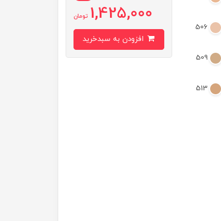
1,425,000
تومان
506
افزودن به سبدخرید
509
513