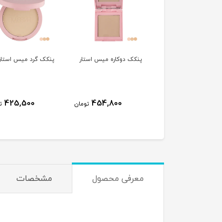
ک فشرده دمی
پنکک دوکاره میس استار
پنکک گرد میس استار
10٪
490,000
425,500
454,800
تومان
ت
444,000
تومان
معرفی محصول
مشخصات