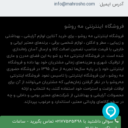
آدرس ایمیل:
info@mahrosho.com
فروشگاه اینترنتی مه‌ رو‌شو
فروشگاه اینترنتی مه‌ رو‌شو ، برای خرید آنلاین لوازم آرایشی ، بهداشتی
و زیبایی ، عطر و ادکلن ، لوازم شخصی برقی ، برندهای معتبر ایرانی و
خارجی با قیمت مناسب تضمین اصالت کالا و ارسال آسان راه‌اندازی
شده است. در فروشگاه اینترنتی مه رو شو به این فضای مدرن و عاری
از ترافیک شهری و هزینه‌های زمانی مشتریان خود بها داده و فروشگاه
اینترنتی خود را بر پایه سال‌ها تجربه از سال 1395 در فروشگاه حضوری
مه روشو ، این فروشگاه اینترنتی را تاسیس نمود. فروشگاه اینترنتی
مه‌رو‌شو با در نظر گرفتن زمان‌هایی که مشتریان می‌توانند از آن‌ برای
اوقات فراغت و استراحت خود استفاده کنند، به انتخاب و ارائه
محصولات آرایشی و بهداشتی از شرکت‌های معتبر بومی و داخلی و چه
در سطح کالاهای وارداتی معتبر، استاندارد و مرغوب بپردازند.
سوالی داشتید با 02177535498 تماس بگیرید - ساعات