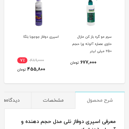
ال
سرم مو گره باز کن مارال
اسپری دوفاز جوجوبا بلگا
اسپر
حاوی عصاره آلوئه ورا حجم
مناس
250 میلی لیتر
حجم 150 میلی
7٪
489,000
677,000
مان
تومان
455,800
تومان
شرح محصول
مشخصات
دیدگاه‌ها
معرفی اسپری دوفاز
نلی
مدل حجم دهنده و