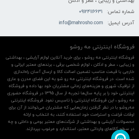
بهداشتی و زیبایی ، عطر و ادکلن
شماره تماس:
09124116631
آدرس ایمیل:
info@mahrosho.com
فروشگاه اینترنتی مه‌ رو‌شو
فروشگاه اینترنتی مه‌ رو‌شو ، برای خرید آنلاین لوازم آرایشی ، بهداشتی
و زیبایی ، عطر و ادکلن ، لوازم شخصی برقی ، برندهای معتبر ایرانی و
خارجی با قیمت مناسب تضمین اصالت کالا و ارسال آسان راه‌اندازی
شده است. در فروشگاه اینترنتی مه رو شو به این فضای مدرن و عاری
از ترافیک شهری و هزینه‌های زمانی مشتریان خود بها داده و فروشگاه
اینترنتی خود را بر پایه سال‌ها تجربه از سال 1395 در فروشگاه حضوری
مه روشو ، این فروشگاه اینترنتی را تاسیس نمود. فروشگاه اینترنتی
مه‌رو‌شو با در نظر گرفتن زمان‌هایی که مشتریان می‌توانند از آن‌ برای
اوقات فراغت و استراحت خود استفاده کنند، به انتخاب و ارائه
محصولات آرایشی و بهداشتی از شرکت‌های معتبر بومی و داخلی و چه
در سطح کالاهای وارداتی معتبر، استاندارد و مرغوب بپردازند.