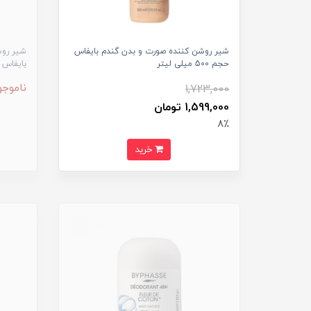
شیر روشن کننده صورت و بدن گندم بایفاس
شیر روش
حجم 500 میلی لیتر
بایفاس حجم 500
ناموجو
1,723,000
1,599,000 تومان
8٪
خرید