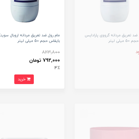
 ضد تعریق مردانه گرووی پارادایس
مام رول ضد تعریق مردانه اروبال سوین
 میلی لیتر
بایفاس حجم 50 میلی لیتر
د
823,800
792,000 تومان
4٪
خرید