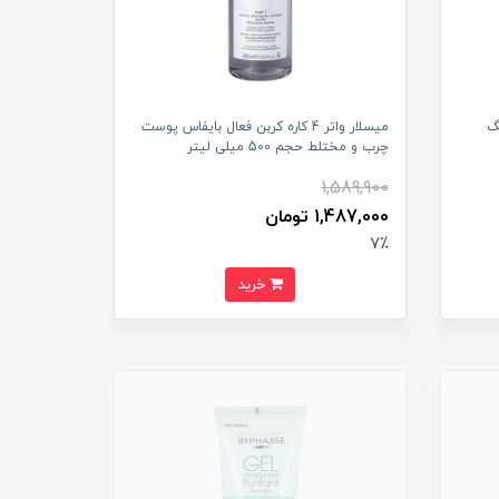
گ
میسلار واتر 4 کاره کربن فعال بایفاس پوست
چرب و مختلط حجم 500 میلی لیتر
1,589,900
1,487,000 تومان
7٪
خرید