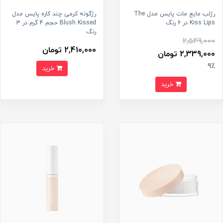
رژلب مایع مات پایس مدل The
رژگونه کرمی چند کاره پایس مدل
Kiss Lips در 6 رنگ
Blush Kissed حجم 4 گرم در 3
رنگ
2,549,000
2,410,000 تومان
2,339,000 تومان
9٪
خرید
خرید