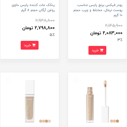
پودر فیکس برنج پایس مناسب
پنکک مات کننده پایس حاوی
پوست نرمال، مختلط و چرب حجم
روغن آرگان حجم 8 گرم
10 گرم
2,938,800
2,145,900
2,798,800 تومان
2,083,000 تومان
5٪
3٪
خرید
خرید